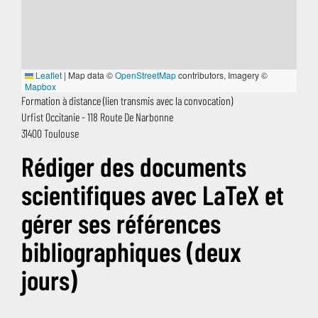
Pour les Professionnels
Expositions
Organigramme et Annuaire
Leaflet
|
Map data ©
OpenStreetMap
contributors, Imagery ©
Mapbox
Alma
Formation à distance (lien transmis avec la convocation)
Urfist Occitanie - 118 Route De Narbonne
Centre Régional SUDOC-PS
Expositions Virtuelles
Organisation du SICD
31400 Toulouse
Guichet d'assistance
Rédiger des documents
Intranet Réseau
scientifiques avec LaTeX et
Le carnet de recherches Estampilles et pontuseaux
Numérisation à la demande
gérer ses références
bibliographiques (deux
Publications
jours)