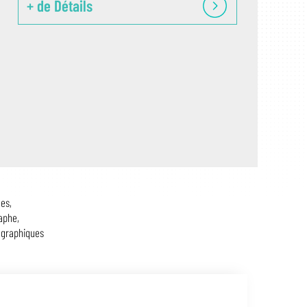
+ de Détails
es,
aphe,
ographiques