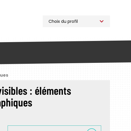
ques
visibles : éléments
aphiques