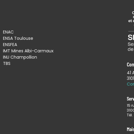
ENAC
ENSA Toulouse
ENSFEA
IMT Mines Albi-Carmaux
INU Champollion
TBS
Com
41 
310
Co
Ser
15 r
310
Tél.
Mais