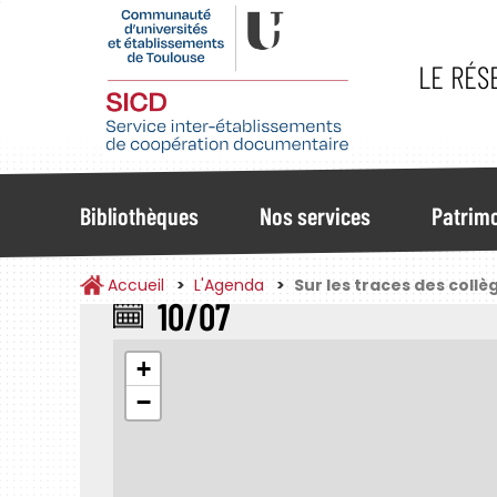
Aller
au
contenu
LE RÉS
principal
Navigation
Bibliothèques
Nos services
Patrimo
Principale
Accueil
L'Agenda
Sur les traces des collè
10/07
Emplacement
+
−