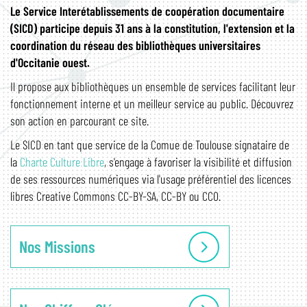
Le Service Interétablissements de coopération documentaire
(SICD) participe depuis 31 ans à la constitution, l'extension et la
Pour les Professionnels
coordination du réseau des bibliothèques universitaires
Expositions
Organigramme et Annuaire
d'Occitanie ouest.
Il propose aux bibliothèques un ensemble de services facilitant leur
Alma
fonctionnement interne et un meilleur service au public. Découvrez
Centre Régional SUDOC-PS
son action en parcourant ce site.
Expositions Virtuelles
Organisation du SICD
Le SICD en tant que service de la Comue de Toulouse signataire de
Guichet d'assistance
la
Charte Culture Libre
, s'engage à favoriser la visibilité et diffusion
Intranet Réseau
de ses ressources numériques via l'usage préférentiel des licences
Le carnet de recherches Estampilles et pontuseaux
libres Creative Commons CC-BY-SA, CC-BY ou CC0.
Numérisation à la demande
Nos Missions
Publications