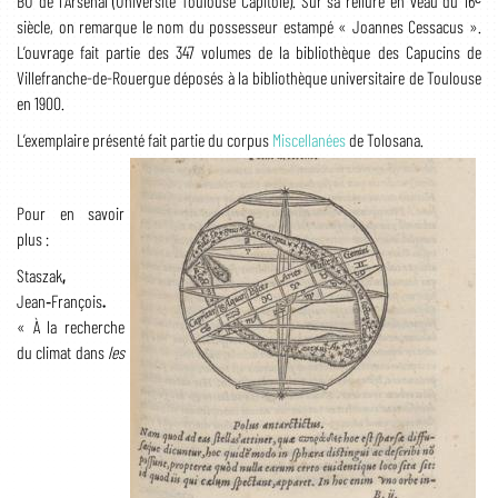
BU de l'Arsenal (Université Toulouse Capitole). Sur sa reliure en veau du 16ᵉ
siècle, on remarque le nom du possesseur estampé « Joannes Cessacus ».
L’ouvrage fait partie des 347 volumes de la bibliothèque des Capucins de
Villefranche-de-Rouergue déposés à la bibliothèque universitaire de Toulouse
en 1900.
L’exemplaire présenté fait partie du corpus
Miscellanées
de Tolosana.
Pour en savoir
plus :
Staszak
,
Jean‑François
.
« À la recherche
du climat dans
les