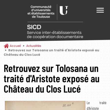
Aller
au
Toggle
contenu
navigat
principal
Bibliothèques
Nos services
Patrimoine Écrit
Formations Occitanie
Le SICD
Trouver une Bibliothèque
Pour Tous
Un patrimoine à préserver et partager
Mediad'Oc
Les Missions
Accueil
Actualités
Retrouvez sur Tolosana un traité d'Aristote exposé au
Château du Clos Lucé
Archipel
La Carte Multiservices
Les collections rares et précieuses
Urfist
Historique du Réseau
Retrouvez sur Tolosana un
Navette
traité d'Aristote exposé au
Tolosana
S'inscrire
Consulter les documents patrimoniaux
Fad'Oc
Les Chiffres Clés
Château du Clos Lucé
Une Question ?
Ebooks on Demand
Corps
Le traité
Quitus
Tolosana
Cartographie du Réseau
d’Aristote