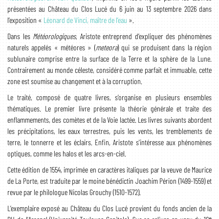
présentées au Château du Clos Lucé du 6 juin au 13 septembre 2026 dans
l’exposition «
Léonard de Vinci, maître de l’eau
».
Dans les
Météorologiques
, Aristote entreprend d’expliquer des phénomènes
naturels appelés « météores » (
meteora
) qui se produisent dans la région
sublunaire comprise entre la surface de la Terre et la sphère de la Lune.
Contrairement au monde céleste, considéré comme parfait et immuable, cette
zone est soumise au changement et à la corruption.
Le traité, composé de quatre livres, s’organise en plusieurs ensembles
thématiques. Le premier livre présente la théorie générale et traite des
enflammements, des comètes et de la Voie lactée. Les livres suivants abordent
les précipitations, les eaux terrestres, puis les vents, les tremblements de
terre, le tonnerre et les éclairs. Enfin, Aristote s'intéresse aux phénomènes
optiques, comme les halos et les arcs-en-ciel.
Cette édition de 1554, imprimée en caractères italiques par la veuve de Maurice
de La Porte, est traduite par le moine bénédictin Joachim Périon (1499-1559) et
revue par le philologue Nicolas Grouchy (1510-1572).
L’exemplaire exposé au Château du Clos Lucé provient du fonds ancien de la